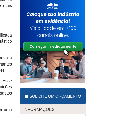
o mais
ficada
ástico
resa a
rtantes
es.
. Esse
tuições
gastos
SOLICITE UM ORÇAMENTO
INFORMAÇÕES
em uma