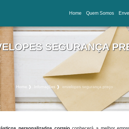
Home
Quem Somos
Enve
(current)
VELOPES SEGURANÇA PR
Home ❱
Infomações ❱
envelopes segurança preço
ásticos personalizados correio
conhecerá a melhor empr