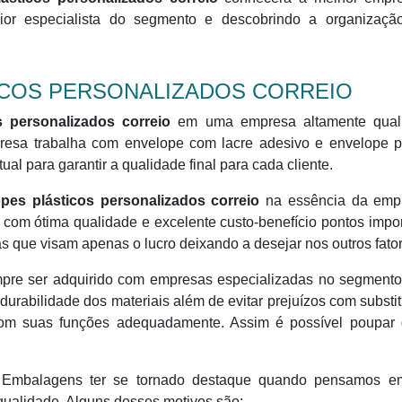
or especialista do segmento e descobrindo a organizaçã
ICOS PERSONALIZADOS CORREIO
s personalizados correio
em uma empresa altamente quali
esa trabalha com envelope com lacre adesivo e envelope pl
al para garantir a qualidade final para cada cliente.
pes plásticos personalizados correio
na essência da emp
com ótima qualidade e excelente custo-benefício pontos impo
 que visam apenas o lucro deixando a desejar nos outros fator
mpre ser adquirido com empresas especializadas no segmento
 durabilidade dos materiais além de evitar prejuízos com substi
om suas funções adequadamente. Assim é possível poupar 
al Embalagens ter se tornado destaque quando pensamos 
qualidade. Alguns desses motivos são: