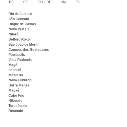
BA
CE
GO e DF
AM
PA
Rio de Janeiro
São Gonçalo
Duque de Caxias
Nova Iguaçu
Niterói
Belford Roxo
São João de Meriti
Campos dos Goytacazes
Petrópolis
Volta Redonda
Magé
Itaboraí
Mesquita
Nova Friburgo
Barra Mansa
Macaé
Cabo Frio
Nilópolis
Teresópolis
Resende