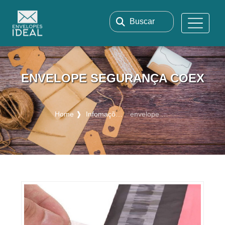
Buscar
ENVELOPE SEGURANÇA COEX
Home ❱
Infomações ❱
envelope segurança coex