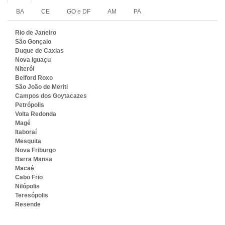
BA
CE
GO e DF
AM
PA
Rio de Janeiro
São Gonçalo
Duque de Caxias
Nova Iguaçu
Niterói
Belford Roxo
São João de Meriti
Campos dos Goytacazes
Petrópolis
Volta Redonda
Magé
Itaboraí
Mesquita
Nova Friburgo
Barra Mansa
Macaé
Cabo Frio
Nilópolis
Teresópolis
Resende