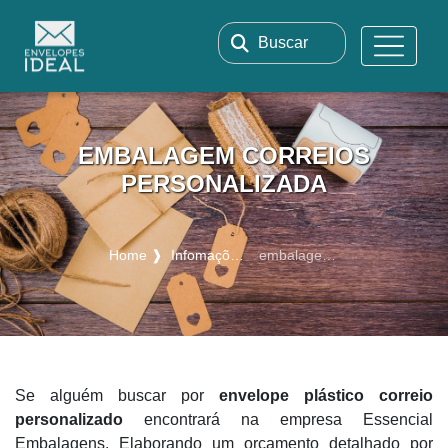
Buscar
EMBALAGEM CORREIOS
PERSONALIZADA
Home ❱
Infomações ❱
embalagem correios personalizada
Se alguém buscar por
envelope plástico correio
personalizado
encontrará na empresa Essencial
Embalagens. Elaborando um orçamento detalhado por