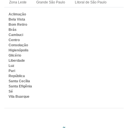
Zona Leste
Grande São Paulo
Litoral de São Paulo
Aclimação
Bela Vista
Bom Retiro
Brás
Cambuci
Centro
Consolação
Higienópolis
Glicério
Liberdade
Luz
Pari
República
Santa Cecília
Santa Efigênia
Sé
Vila Buarque