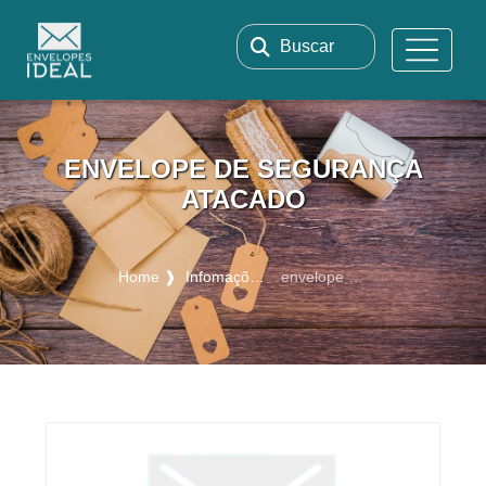
Buscar
ENVELOPE DE SEGURANÇA
ATACADO
Home ❱
Infomações ❱
envelope de segurança atacado