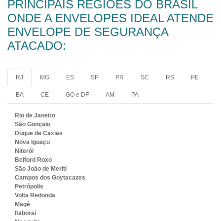
PRINCIPAIS REGIÕES DO BRASIL
ONDE A ENVELOPES IDEAL ATENDE
ENVELOPE DE SEGURANÇA
ATACADO:
RJ
MG
ES
SP
PR
SC
RS
PE
BA
CE
GO e DF
AM
PA
Rio de Janeiro
São Gonçalo
Duque de Caxias
Nova Iguaçu
Niterói
Belford Roxo
São João de Meriti
Campos dos Goytacazes
Petrópolis
Volta Redonda
Magé
Itaboraí