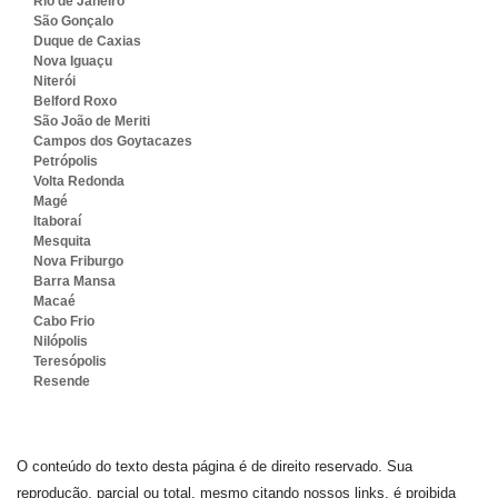
Rio de Janeiro
São Gonçalo
Duque de Caxias
Nova Iguaçu
Niterói
Belford Roxo
São João de Meriti
Campos dos Goytacazes
Petrópolis
Volta Redonda
Magé
Itaboraí
Mesquita
Nova Friburgo
Barra Mansa
Macaé
Cabo Frio
Nilópolis
Teresópolis
Resende
O conteúdo do texto desta página é de direito reservado. Sua
reprodução, parcial ou total, mesmo citando nossos links, é proibida