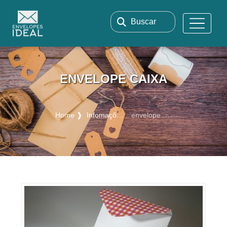
Buscar
ENVELOPE CAIXA
Home ❱
Infomações ❱
envelope caixa