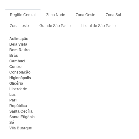
Região Central
Zona Norte
Zona Oeste
Zona Sul
Zona Leste
Grande São Paulo
Litoral de São Paulo
Aclimação
Bela Vista
Bom Retiro
Brás
Cambuci
Centro
Consolação
Higienópolis
Glicério
Liberdade
Luz
Pari
República
Santa Cecília
Santa Efigênia
Sé
Vila Buarque