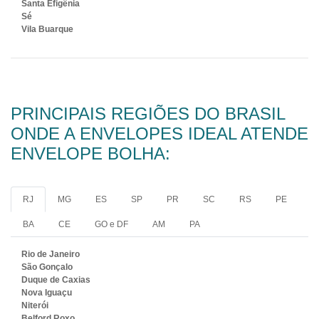
Santa Efigênia
Sé
Vila Buarque
PRINCIPAIS REGIÕES DO BRASIL
ONDE A ENVELOPES IDEAL ATENDE
ENVELOPE BOLHA:
RJ
MG
ES
SP
PR
SC
RS
PE
BA
CE
GO e DF
AM
PA
Rio de Janeiro
São Gonçalo
Duque de Caxias
Nova Iguaçu
Niterói
Belford Roxo