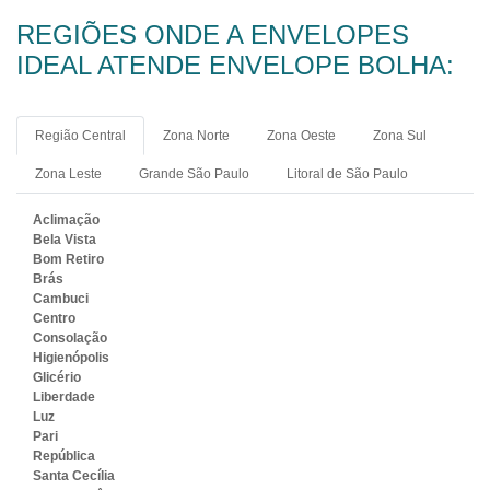
REGIÕES ONDE A ENVELOPES
IDEAL ATENDE ENVELOPE BOLHA:
Região Central
Zona Norte
Zona Oeste
Zona Sul
Zona Leste
Grande São Paulo
Litoral de São Paulo
Aclimação
Bela Vista
Bom Retiro
Brás
Cambuci
Centro
Consolação
Higienópolis
Glicério
Liberdade
Luz
Pari
República
Santa Cecília