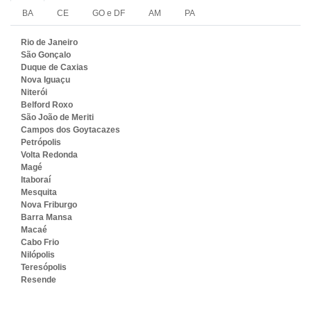
BA
CE
GO e DF
AM
PA
Rio de Janeiro
São Gonçalo
Duque de Caxias
Nova Iguaçu
Niterói
Belford Roxo
São João de Meriti
Campos dos Goytacazes
Petrópolis
Volta Redonda
Magé
Itaboraí
Mesquita
Nova Friburgo
Barra Mansa
Macaé
Cabo Frio
Nilópolis
Teresópolis
Resende