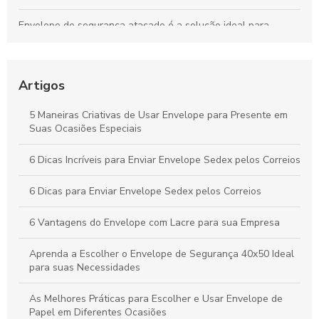
Envelope de segurança atacado é a solução ideal para
proteger documentos e valores com eficiência e praticidade
Envelope com aba adesiva é a solução prática e eficiente
para seus envios
Artigos
Aprenda a Escolher o Envelope de Segurança 40x50 Ideal
5 Maneiras Criativas de Usar Envelope para Presente em
para suas Necessidades
Suas Ocasiões Especiais
Envelope de segurança inviolável como proteção para
6 Dicas Incríveis para Enviar Envelope Sedex pelos Correios
documentos importantes
6 Dicas para Enviar Envelope Sedex pelos Correios
6 Vantagens do Envelope com Lacre para sua Empresa
Aprenda a Escolher o Envelope de Segurança 40x50 Ideal
para suas Necessidades
As Melhores Práticas para Escolher e Usar Envelope de
Papel em Diferentes Ocasiões